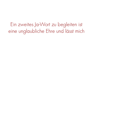
Ein zweites Ja-Wort zu begleiten ist
eine unglaubliche Ehre und lässt mich
jedesmal wieder ehrfürchtig werden
vor der Kraft der Liebe.
Ich danke euch, wenn ihr mir euer
Vertrauen schenkt, bei diesem Schritt
an eurer Seite zu sein!
Kundenstimme:
Jasmin & Jürgen
"Liebe Jula,
wir möchten uns ganz herzlich