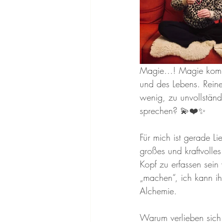
Magie…! Magie kommt m
und des Lebens. Reiner
wenig, zu unvollstän
sprechen? 💫❤️✨
Für mich ist gerade L
großes und kraftvolles
Kopf zu erfassen sein 
„machen“, ich kann ih
Alchemie. 
Warum verlieben sich