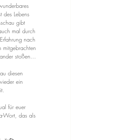
 wunderbares 
t des Lebens 
sschau gibt 
 auch mal durch 
Erfahrung nach 
n mitgebrachten 
nander stoßen… 
au diesen 
wieder ein 
t. 
al für euer 
a-Wort, das als 