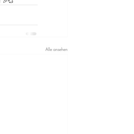
! 🎉💞
Alle ansehen