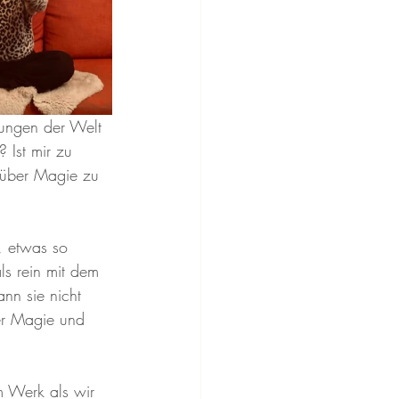
rungen der Welt 
 Ist mir zu 
 über Magie zu 
, etwas so 
ls rein mit dem 
ann sie nicht 
rer Magie und 
m Werk als wir 