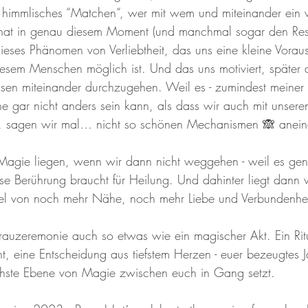
n himmlisches “Matchen“, wer mit wem und miteinander ein
hat in genau diesem Moment (und manchmal sogar den Res
dieses Phänomen von Verliebtheit, das uns eine kleine Vorau
diesem Menschen möglich ist. Und das uns motiviert, später
sen miteinander durchzugehen. Weil es - zumindest meiner 
 gar nicht anders sein kann, als dass wir auch mit unsere
n, sagen wir mal… nicht so schönen Mechanismen 🙈 anei
agie liegen, wenn wir dann nicht weggehen - weil es gen
 Berührung braucht für Heilung. Und dahinter liegt dann 
el von noch mehr Nähe, noch mehr Liebe und Verbundenhei
 Trauzeremonie auch so etwas wie ein magischer Akt. Ein Ritu
 eine Entscheidung aus tiefstem Herzen - euer bezeugtes J
hste Ebene von Magie zwischen euch in Gang setzt. 