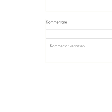
Kommentare
Ihr seid Helden!
Kommentar verfassen...