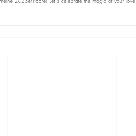
l meine 2023er-Paare! Let´s celebrate the magic of your love